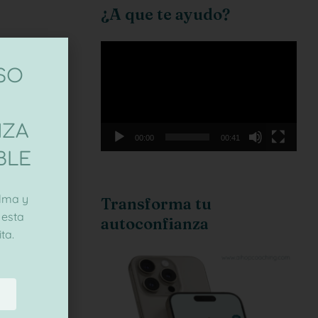
¿A que te ayudo?
Reproductor
de
ASO
vídeo
NZA
00:00
00:41
BLE
lma y
Transforma tu
 esta
autoconfianza
ta.