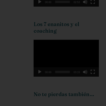
00:00
02:53
Los 7 enanitos y el
coaching
Reproductor
de
vídeo
00:00
03:15
No te pierdas también…