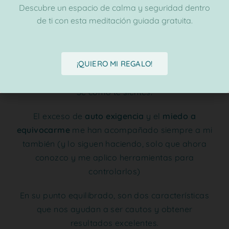
Descubre un espacio de calma y seguridad dentro
de ti con esta meditación guiada gratuita.
¡QUIERO MI REGALO!
Sé como te sientes.
El exceso de
auto exigencia
y el
miedo a
equivocarme
me han acompañado siempre a mi
también (y lo siguen haciendo, solo que ahora
conozco y me aplico herramientas para
controlarlos)
En su punto equilibrado, son dos características
que nos ayudan a ser cautos y obtener
resultados excelentes.