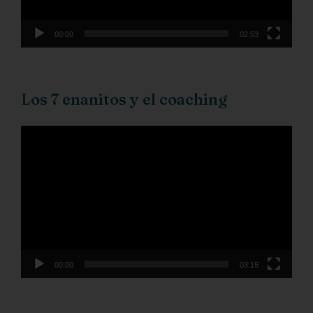
00:00
02:53
Los 7 enanitos y el coaching
Reproductor
de
vídeo
00:00
03:15