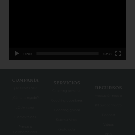
de
vídeo
00:00
03:38
COMPAÑÍA
SERVICIOS
RECURSOS
¿Te sientes así?
Coaching personal
Meditación regalo
¿Cómo te ayudo?
Coaching opositores
Kit autoconfianza
¿Quién soy?
Coaching grupal
Podcast
Clientes felices
Sistema Aihop
Vídeos
Prensa y
Grafología
Colaboraciones
Blog