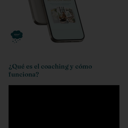
¿Qué es el coaching y cómo
funciona?
Reproductor
de
vídeo