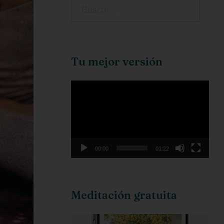
Tu mejor versión
Reproductor
de
vídeo
00:00
01:22
Meditación gratuita