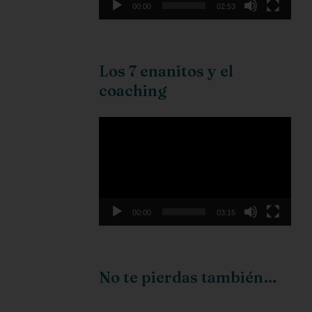
00:00
02:53
Los 7 enanitos y el
coaching
Reproductor
de
vídeo
00:00
03:15
No te pierdas también…