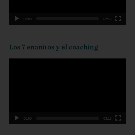
00:00
02:53
Los 7 enanitos y el coaching
Reproductor
de
vídeo
00:00
03:15