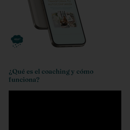
¿Qué es el coaching y cómo
funciona?
Reproductor
de
vídeo