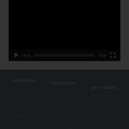
Reproductor
de
vídeo
00:00
03:38
COMPAÑÍA
SERVICIOS
RECURSOS
¿Te sientes así?
Coaching personal
Meditación regalo
¿Cómo te ayudo?
Coaching opositores
Kit autoconfianza
¿Quién soy?
Coaching grupal
Podcast
Clientes felices
Sistema Aihop
Vídeos
Prensa y
Grafología