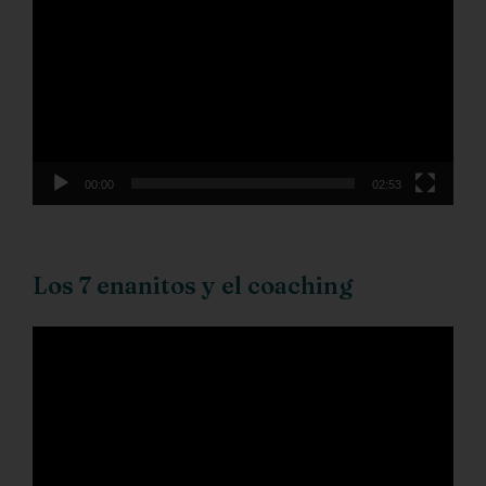
de
vídeo
00:00
02:53
Los 7 enanitos y el coaching
Reproductor
de
vídeo