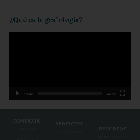
¿Qué es la grafología?
Reproductor
de
vídeo
00:00
03:38
COMPAÑÍA
SERVICIOS
RECURSOS
¿Te sientes así?
Coaching personal
Meditación regalo
¿Cómo te ayudo?