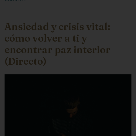
Ansiedad y crisis vital:
cómo volver a ti y
encontrar paz interior
(Directo)