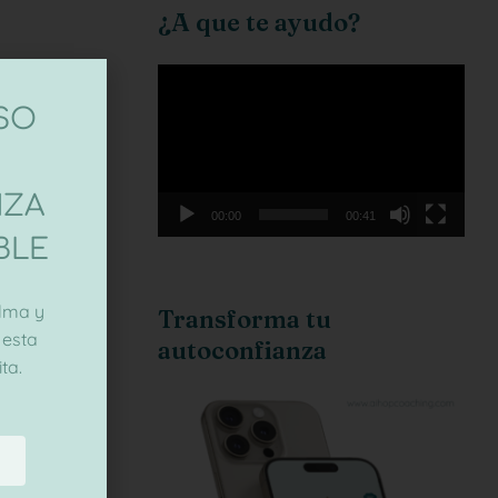
¿A que te ayudo?
Reproductor
de
ASO
vídeo
NZA
00:00
00:41
BLE
lma y
Transforma tu
 esta
autoconfianza
ta.