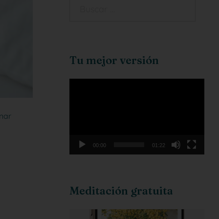
Tu mejor versión
Reproductor
de
vídeo
nar
00:00
01:22
Meditación gratuita