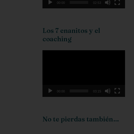
00:00
02:53
Los 7 enanitos y el
coaching
Reproductor
de
vídeo
00:00
03:15
No te pierdas también…