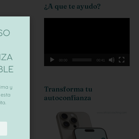
¿A que te ayudo?
Reproductor
de
ASO
vídeo
NZA
00:00
00:41
BLE
lma y
Transforma tu
 esta
autoconfianza
ta.