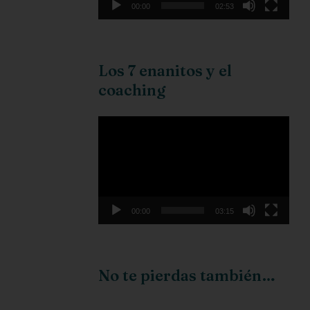
00:00
02:53
Los 7 enanitos y el
coaching
Reproductor
de
vídeo
00:00
03:15
No te pierdas también…