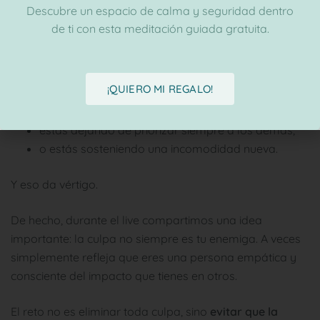
Descubre un espacio de calma y seguridad dentro
de ti con esta meditación guiada gratuita.
Pero no necesariamente.
La culpa muchas veces aparece porque:
¡QUIERO MI REGALO!
estás saliendo de un patrón antiguo,
estás dejando de priorizar siempre a los demás,
o estás sosteniendo una incomodidad nueva.
Y eso da vértigo.
De hecho, durante el live compartimos una idea
importante: la culpa no siempre es tu enemiga. A veces
simplemente refleja que eres una persona empática y
consciente del impacto que tienes en otros.
El reto no es eliminar toda culpa, sino
evitar que la