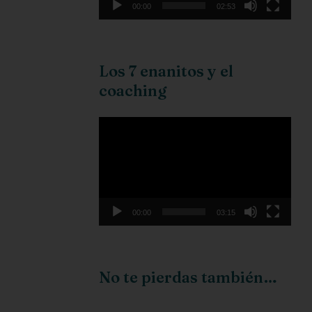
00:00
02:53
Los 7 enanitos y el
coaching
Reproductor
de
vídeo
00:00
03:15
No te pierdas también…