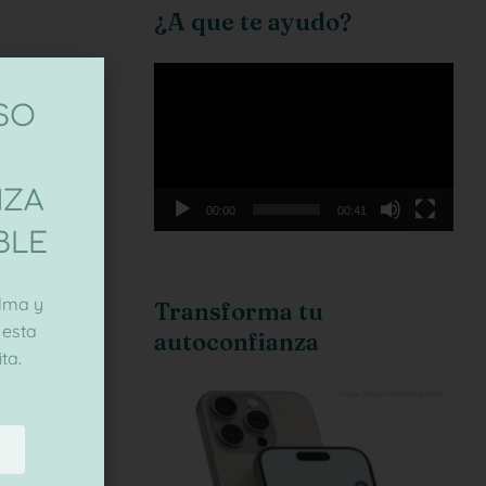
¿A que te ayudo?
Reproductor
de
ASO
vídeo
NZA
00:00
00:41
BLE
lma y
Transforma tu
 esta
autoconfianza
ta.