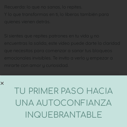
Recuerda: lo que no sanas, lo repites.
Y lo que transformas en ti, lo liberas también para
quienes vienen detrás.
Si sientes que repites patrones en tu vida y no
encuentras la salida, este vídeo puede darte la claridad
que necesitas para comenzar a sanar tus bloqueos
emocionales invisibles. Te invito a verlo y empezar a
mirarte con amor y curiosidad.
Te mando un abrazo y mucho ánimo, hay un camino y
una salida para ti.
TU PRIMER PASO HACIA
Ainoa
UNA AUTOCONFIANZA
INQUEBRANTABLE