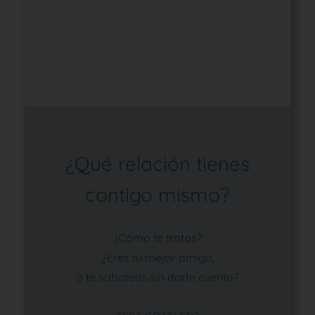
¿Qué relación tienes
contigo mismo?
¿Cómo te tratas?
¿Eres tu mejor amigo,
o te saboteas sin darte cuenta?