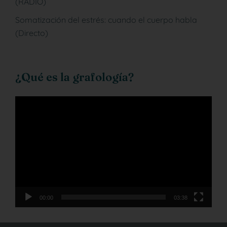
(RADIO)
Somatización del estrés: cuando el cuerpo habla
(Directo)
¿Qué es la grafología?
Reproductor
de
vídeo
00:00
03:38