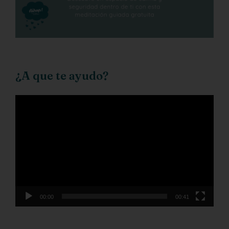
¿A que te ayudo?
Reproductor
de
vídeo
00:00
00:41