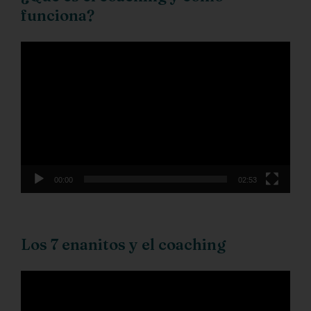
funciona?
Reproductor
de
vídeo
00:00
02:53
Los 7 enanitos y el coaching
Reproductor
de