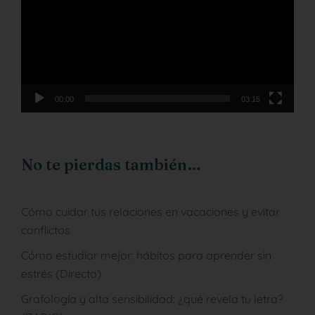
vídeo
00:00
03:15
No te pierdas también…
Cómo cuidar tus relaciones en vacaciones y evitar
conflictos
Cómo estudiar mejor: hábitos para aprender sin
estrés (Directo)
Grafología y alta sensibilidad: ¿qué revela tu letra?