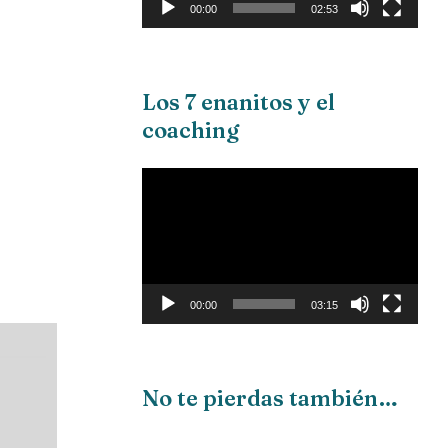
00:00
02:53
Los 7 enanitos y el
coaching
Reproductor
de
vídeo
00:00
03:15
No te pierdas también…