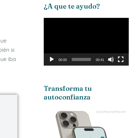
¿A que te ayudo?
Reproductor
de
vídeo
que
ién si
ue iba
00:00
00:41
Transforma tu
autoconfianza