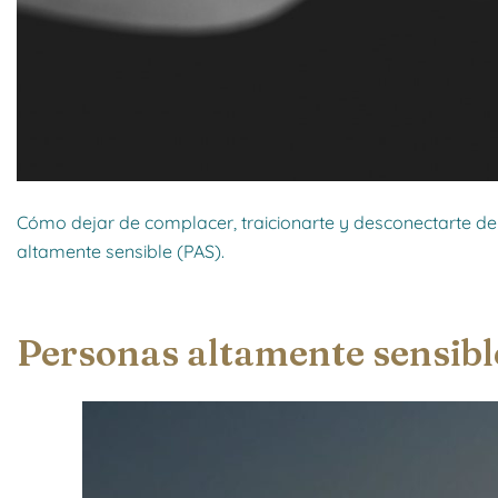
Cómo dejar de complacer, traicionarte y desconectarte de t
altamente sensible (PAS).
Personas altamente sensible