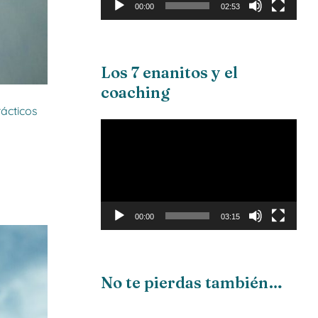
00:00
02:53
Los 7 enanitos y el
coaching
ácticos
Reproductor
de
vídeo
00:00
03:15
No te pierdas también…