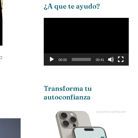
¿A que te ayudo?
Reproductor
de
vídeo
la
00:00
00:41
Transforma tu
autoconfianza