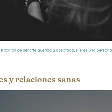
i con tal de sentirte querida y aceptada, si eres una persona
s y relaciones sanas