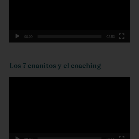
00:00
02:53
Los 7 enanitos y el coaching
Reproductor
de
vídeo