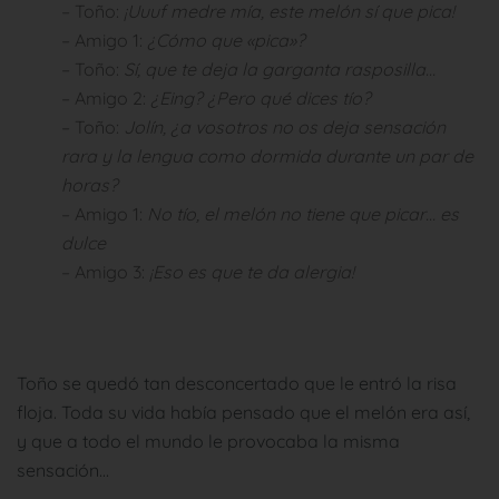
– Toño:
¡Uuuf medre mía, este melón sí que pica!
– Amigo 1:
¿Cómo que «pica»?
– Toño:
Sí, que te deja la garganta rasposilla…
– Amigo 2:
¿Eing? ¿Pero qué dices tío?
– Toño:
Jolín, ¿a vosotros no os deja sensación
rara y la lengua como dormida durante un par de
horas?
– Amigo 1:
No tío, el melón no tiene que picar… es
dulce
– Amigo 3:
¡Eso es que te da alergia!
Toño se quedó tan desconcertado que le entró la risa
floja. Toda su vida había pensado que el melón era así,
y que a todo el mundo le provocaba la misma
sensación…