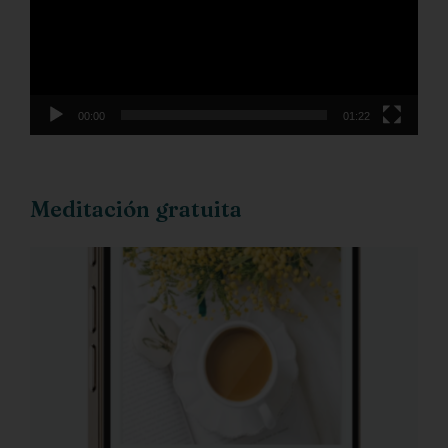
00:00
01:22
Meditación gratuita