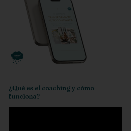
¿Qué es el coaching y cómo
funciona?
Reproductor
de
vídeo