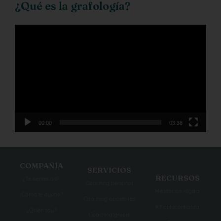
¿Qué es la grafología?
Reproductor
de
vídeo
00:00
03:38
COMPAÑÍA
SERVICIOS
RECURSOS
¿Te sientes así?
Coaching personal
Meditación regalo
¿Cómo te ayudo?
Coaching opositores
Kit autoconfianza
¿Quién soy?
Coaching grupal