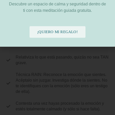
Descubre un espacio de calma y seguridad dentro de
Toma distancia física (y emocional).
ti con esta meditación guiada gratuita.
Desahógate, escribe lo que sientes.
Desvía tu atención, haz otras actividades.
¡QUIERO MI REGALO!
Para tu pensamiento, corta las obsesiones y
bárrelas fuera de tu mente.
Relativiza lo que está pasando, quizás no sea TAN
grave.
Técnica RAIN: Reconoce la emoción que sientes.
Acéptalo sin juzgar. Investiga dónde la sientes. No
te identifiques con la emoción (sólo eres un testigo
de ella).
Contesta una vez hayas procesado la emoción y
estés totalmente calmado (y sólo si hace falta).