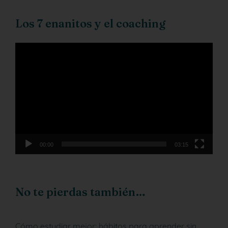
Los 7 enanitos y el coaching
Reproductor
de
vídeo
00:00
03:15
No te pierdas también…
Cómo estudiar mejor: hábitos para aprender sin