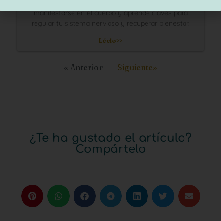
Descubre cómo el estrés y las emociones pueden
manifestarse en el cuerpo y aprende claves para
regular tu sistema nervioso y recuperar bienestar.
Léelo>>
« Anterior
Siguiente»
¿Te ha gustado el artículo?
Compártelo