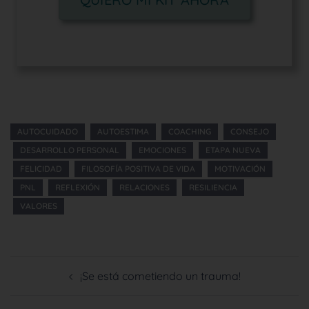
AUTOCUIDADO
AUTOESTIMA
COACHING
CONSEJO
DESARROLLO PERSONAL
EMOCIONES
ETAPA NUEVA
FELICIDAD
FILOSOFÍA POSITIVA DE VIDA
MOTIVACIÓN
PNL
REFLEXIÓN
RELACIONES
RESILIENCIA
VALORES
¡Se está cometiendo un trauma!