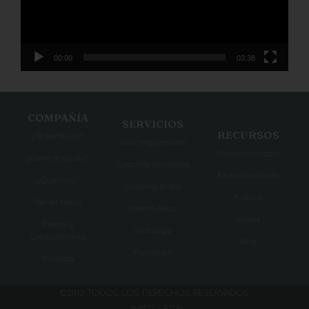
00:00
03:38
COMPAÑÍA
SERVICIOS
RECURSOS
¿Te sientes así?
Coaching personal
Meditación regalo
¿Cómo te ayudo?
Coaching opositores
Kit autoconfianza
¿Quién soy?
Coaching grupal
Podcast
Clientes felices
Sistema Aihop
Vídeos
Prensa y
Grafología
Colaboraciones
Blog
Formación
Contacta
©2013 TODOS LOS DERECHOS RESERVADOS
- AVISO LEGAL