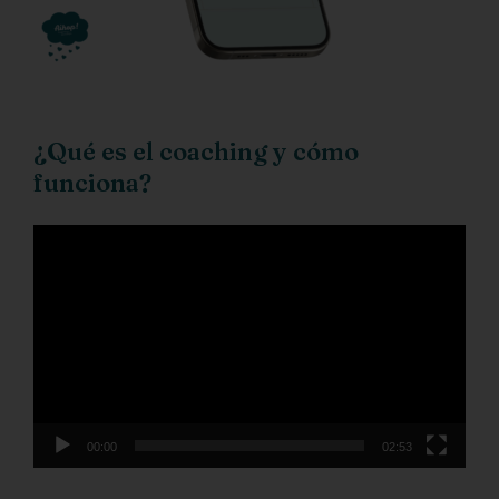
¿Qué es el coaching y cómo
funciona?
Reproductor
de
vídeo
00:00
02:53