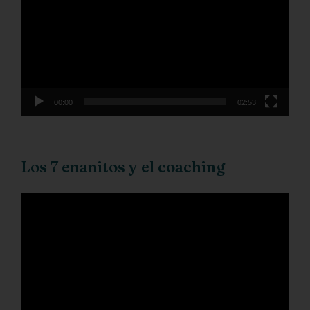
vídeo
00:00
02:53
Los 7 enanitos y el coaching
Reproductor
de
vídeo