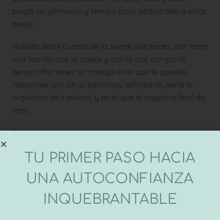
pagar un gimnasio, y tiempo para dedicártelo a estar
mejor.
Puedes darte cuenta de la suerte que tienes, por tener
una familia que te quiere y con la que compartir
tiempo. Por tener un trabajo en el que te puedes
relacionar con otras personas, esforzarte, sentirte
orgulloso de ti mismo, y en el que te pagan a final de
mes.
Quejarse
a veces es necesario y nos desahoga
mucho… ¡Pero no perdamos la cabeza!
TU PRIMER PASO HACIA
UNA AUTOCONFIANZA
Conócete y quiérete
INQUEBRANTABLE
Otro factor fundamental para ser feliz (por no decir el