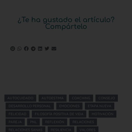
¿Te ha gustado el artículo?
Compártelo
AUTOCUIDADO
AUTOESTIMA
COACHING
CONSEJO
DESARROLLO PERSONAL
EMOCIONES
ETAPA NUEVA
FELICIDAD
FILOSOFÍA POSITIVA DE VIDA
MOTIVACIÓN
PAREJA
PNL
REFLEXIÓN
RELACIONES
RELACIONES SANAS
RESILIENCIA
VALORES